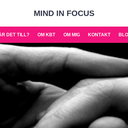
MIND IN FOCUS
R DET TILL?
OM KBT
OM MIG
KONTAKT
BL