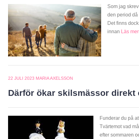
Som jag skrev 
den period då f
Det finns dock
innan
Läs me
22 JULI 2023
MARIA AXELSSON
Därför ökar skilsmässor direkt
Funderar du på at
Tvärtemot vad mån
efter sommaren oc