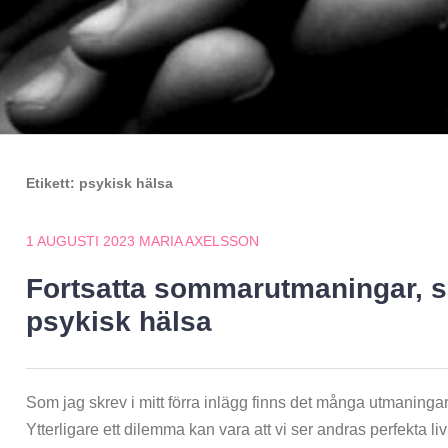
Etikett:
psykisk hälsa
1 AUGUSTI 2023
MARIA AXELSSON
Fortsatta sommarutmaningar, s
psykisk hälsa
Som jag skrev i mitt förra inlägg finns det många utmanin
Ytterligare ett dilemma kan vara att vi ser andras perfekta l