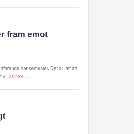
ser fram emot
rtfarande har semester. Det är lätt att
itiv
Läs mer …
gt