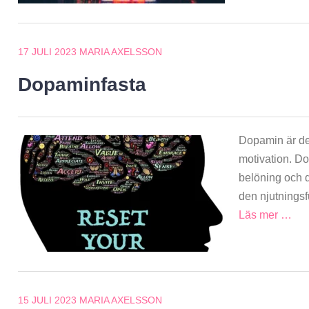
17 JULI 2023
MARIA AXELSSON
Dopaminfasta
Dopamin är det
motivation. Do
belöning och d
den njutningsf
Läs mer …
15 JULI 2023
MARIA AXELSSON