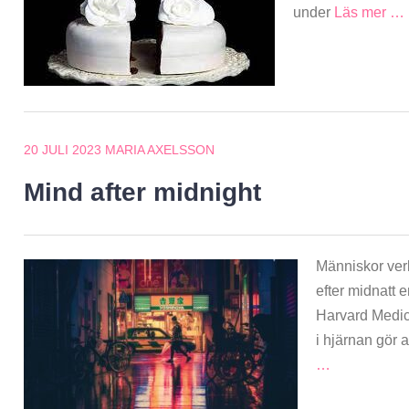
under
Läs mer …
20 JULI 2023
MARIA AXELSSON
Mind after midnight
Människor ver
efter midnatt e
Harvard Medic
i hjärnan gör a
…