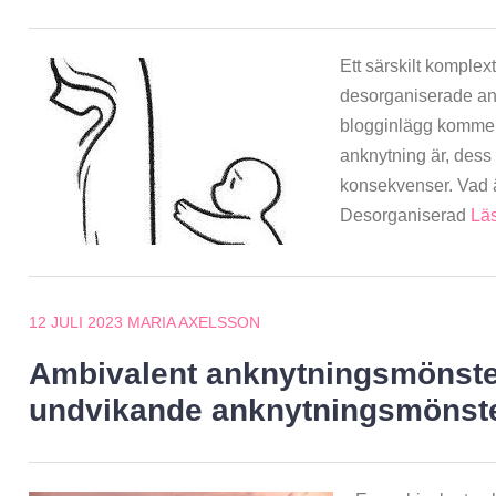
Ett särskilt komple
desorganiserade ank
blogginlägg kommer 
anknytning är, dess
konsekvenser. Vad 
Desorganiserad
Lä
12 JULI 2023
MARIA AXELSSON
Ambivalent anknytningsmönste
undvikande anknytningsmönster