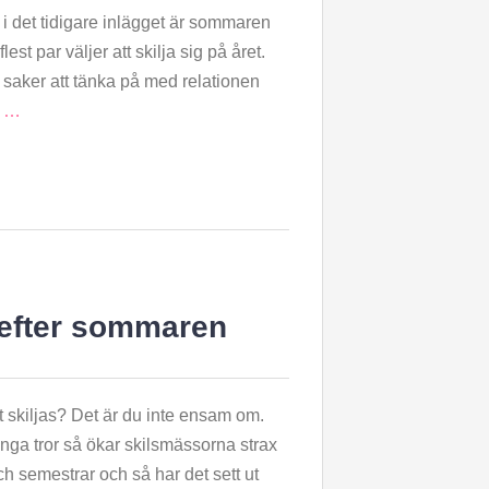
i det tidigare inlägget är sommaren
lest par väljer att skilja sig på året.
 saker att tänka på med relationen
r …
 efter sommaren
t skiljas? Det är du inte ensam om.
ga tror så ökar skilsmässorna strax
h semestrar och så har det sett ut