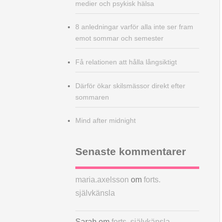
medier och psykisk hälsa
8 anledningar varför alla inte ser fram
emot sommar och semester
Få relationen att hålla långsiktigt
Därför ökar skilsmässor direkt efter
sommaren
Mind after midnight
Senaste kommentarer
maria.axelsson
om
forts.
självkänsla
Sarah
om
forts. självkänsla