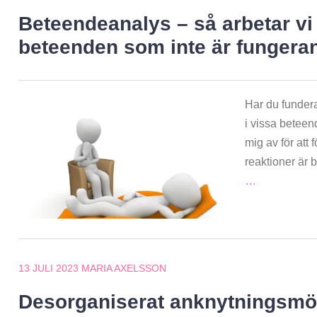
Beteendeanalys – så arbetar vi
beteenden som inte är fungeran
Har du funder
i vissa beteen
mig av för att
reaktioner är
…
13 JULI 2023
MARIA AXELSSON
Desorganiserat anknytningsmö