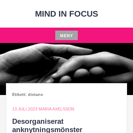
Hoppa
till
MIND IN FOCUS
innehåll
MENY
Hoppa
till
innehåll
Etikett:
distans
13 JULI 2023
MARIA AXELSSON
Desorganiserat
anknytningsmönster