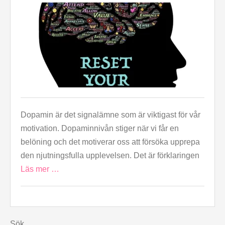
Dopamin är det signalämne som är viktigast för vår
motivation. Dopaminnivån stiger när vi får en
belöning och det motiverar oss att försöka upprepa
den njutningsfulla upplevelsen. Det är förklaringen
Läs mer …
Sök