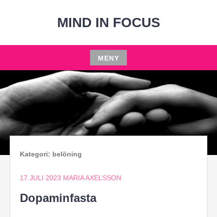
Hoppa
till
MIND IN FOCUS
innehåll
MENY
Hoppa
till
innehåll
Kategori:
belöning
17 JULI 2023
MARIA AXELSSON
Dopaminfasta