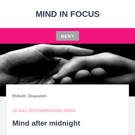
Hoppa
till
MIND IN FOCUS
innehåll
MENY
Hoppa
till
innehåll
Etikett:
Dopamin
20 JULI 2023
MARIA AXELSSON
Mind after midnight