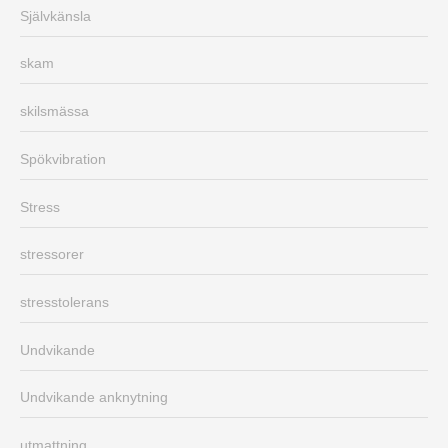
Självkänsla
skam
skilsmässa
Spökvibration
Stress
stressorer
stresstolerans
Undvikande
Undvikande anknytning
utmattning