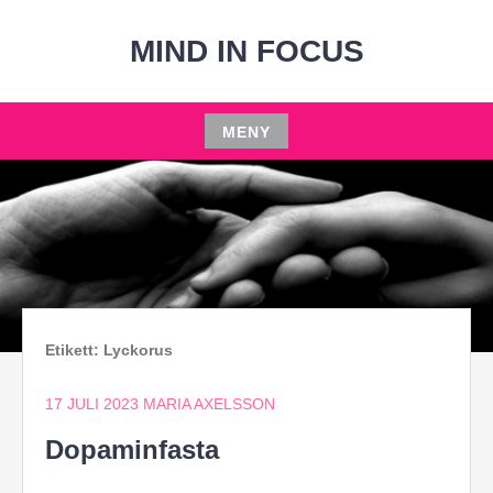
Hoppa
till
MIND IN FOCUS
innehåll
MENY
Hoppa
till
innehåll
Etikett:
Lyckorus
17 JULI 2023
MARIA AXELSSON
Dopaminfasta