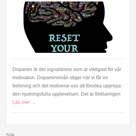
Dopamin är det signalämne som är viktigast för vår
motivation. Dopaminnivån stiger när vi får en
belöning och det motiverar oss att försöka upprepa
den njutningsfulla upplevelsen. Det är förklaringen
Läs mer …
Sök