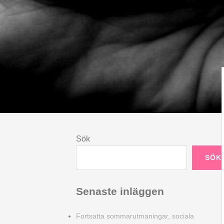
Sök
SÖK
Senaste inläggen
Fortsatta sommarutmaningar, sociala