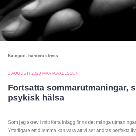
Kategori:
hantera stress
1 AUGUSTI 2023
MARIA AXELSSON
Fortsatta sommarutmaningar, s
psykisk hälsa
Som jag skrev i mitt förra inlägg finns det många utmanin
Ytterligare ett dilemma kan vara att vi ser andras perfekta l