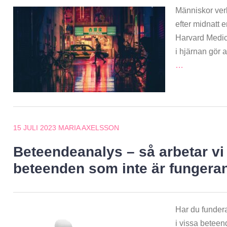
Människor ver
efter midnatt e
Harvard Medic
i hjärnan gör a
…
15 JULI 2023
MARIA AXELSSON
Beteendeanalys – så arbetar vi
beteenden som inte är fungeran
Har du funder
i vissa beteen