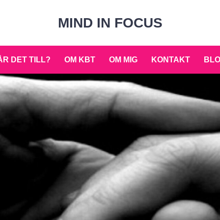
MIND IN FOCUS
R DET TILL?
OM KBT
OM MIG
KONTAKT
BL