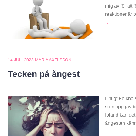
mig av för att
reaktioner är
…
14 JULI 2023
MARIA AXELSSON
Tecken på ångest
Enligt Folkhäl
som uppgav be
Ibland kan det 
ångesten känn