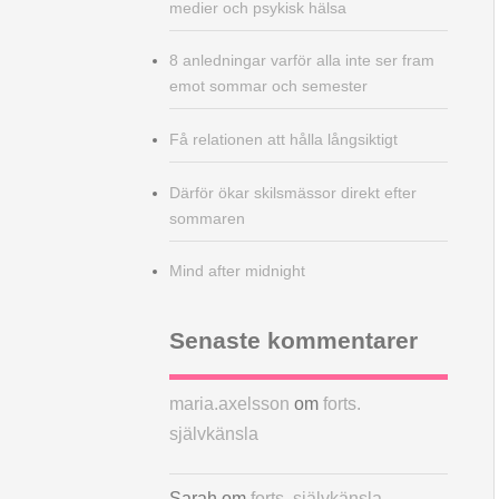
medier och psykisk hälsa
8 anledningar varför alla inte ser fram
emot sommar och semester
Få relationen att hålla långsiktigt
Därför ökar skilsmässor direkt efter
sommaren
Mind after midnight
Senaste kommentarer
maria.axelsson
om
forts.
självkänsla
Sarah
om
forts. självkänsla