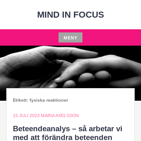
Hoppa
till
MIND IN FOCUS
innehåll
MENY
Hoppa
till
innehåll
Etikett:
fysiska reaktioner
15 JULI 2023
MARIA AXELSSON
Beteendeanalys – så arbetar vi
med att förändra beteenden