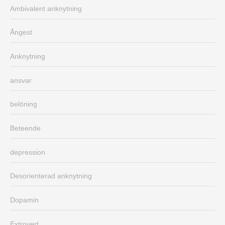
Ambivalent anknytning
Ångest
Anknytning
ansvar
belöning
Beteende
depression
Desorienterad anknytning
Dopamin
Extrovert