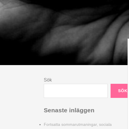
Sök
SÖK
Senaste inläggen
Fortsatta sommarutmaningar, sociala