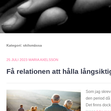
Kategori:
skilsmässa
25 JULI 2023
MARIA AXELSSON
Få relationen att hålla långsikti
Som jag skrev 
den period då f
Det finns dock