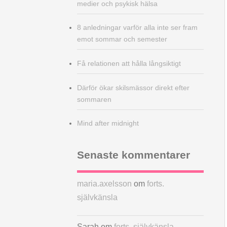
medier och psykisk hälsa
8 anledningar varför alla inte ser fram
emot sommar och semester
Få relationen att hålla långsiktigt
Därför ökar skilsmässor direkt efter
sommaren
Mind after midnight
Senaste kommentarer
maria.axelsson
om
forts.
självkänsla
Sarah
om
forts. självkänsla