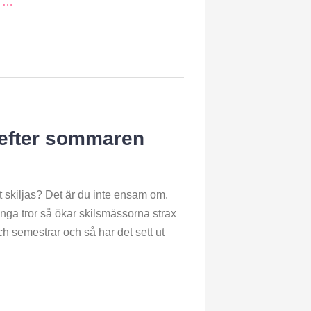
r …
 efter sommaren
t skiljas? Det är du inte ensam om.
ga tror så ökar skilsmässorna strax
h semestrar och så har det sett ut