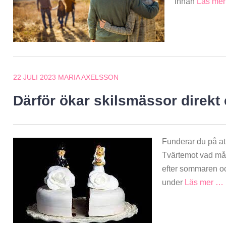
innan
Läs me
22 JULI 2023
MARIA AXELSSON
Därför ökar skilsmässor direkt
Funderar du på at
Tvärtemot vad mån
efter sommaren oc
under
Läs mer …