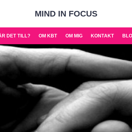
MIND IN FOCUS
R DET TILL?
OM KBT
OM MIG
KONTAKT
BL