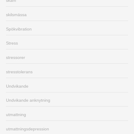
skam
skilsmässa
Spökvibration
Stress
stressorer
stresstolerans
Undvikande
Undvikande anknytning
utmattning
utmattningsdepression