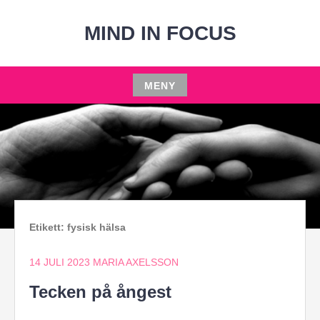
Hoppa
till
MIND IN FOCUS
innehåll
MENY
Hoppa
till
innehåll
Etikett:
fysisk hälsa
14 JULI 2023
MARIA AXELSSON
Tecken på ångest