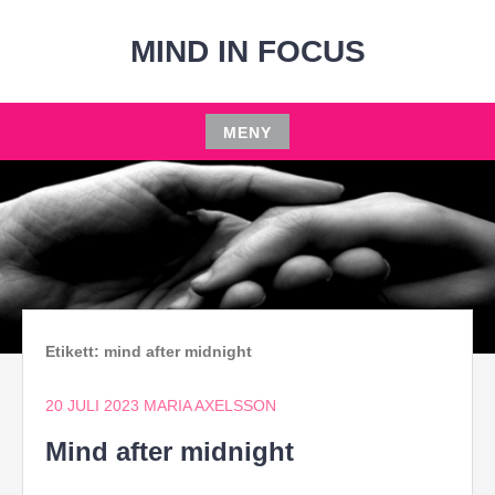
Hoppa
till
MIND IN FOCUS
innehåll
MENY
Hoppa
till
innehåll
Etikett:
mind after midnight
20 JULI 2023
MARIA AXELSSON
Mind after midnight