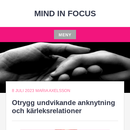
Hoppa
till
MIND IN FOCUS
innehåll
MENY
Hoppa
till
innehåll
8 JULI 2023
MARIA AXELSSON
Otrygg undvikande anknytning
och kärleksrelationer