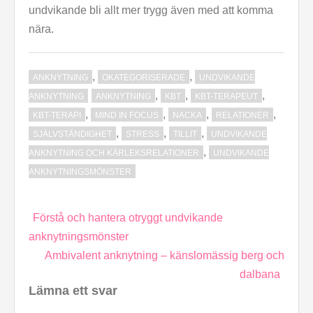
undvikande bli allt mer trygg även med att komma
nära.
,
,
ANKNYTNING
OKATEGORISERADE
UNDVIKANDE
,
,
,
ANKNYTNING
ANKNYTNING
KBT
KBT-TERAPEUT
,
,
,
,
KBT-TERAPI
MIND IN FOCUS
NACKA
RELATIONER
,
,
,
SJÄLVSTÄNDIGHET
STRESS
TILLIT
UNDVIKANDE
,
ANKNYTNING OCH KÄRLEKSRELATIONER
UNDVIKANDE
ANKNYTNINGSMÖNSTER
Inläggsnavigering
Förstå och hantera otryggt undvikande
anknytningsmönster
Ambivalent anknytning – känslomässig berg och
dalbana
Lämna ett svar