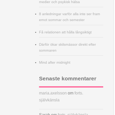
medier och psykisk hälsa
8 anledningar varför alla inte ser fram
emot sommar och semester
Få relationen att hålla långsiktigt
Därför ökar skilsmässor direkt efter
sommaren
Mind after midnight
Senaste kommentarer
maria.axelsson
om
forts.
självkänsla
Sarah
om
forts. självkänsla