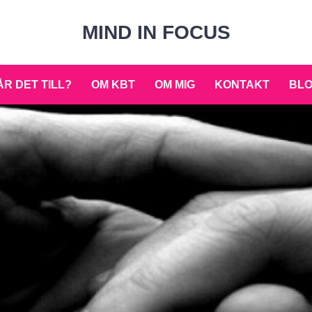
MIND IN FOCUS
R DET TILL?
OM KBT
OM MIG
KONTAKT
BL