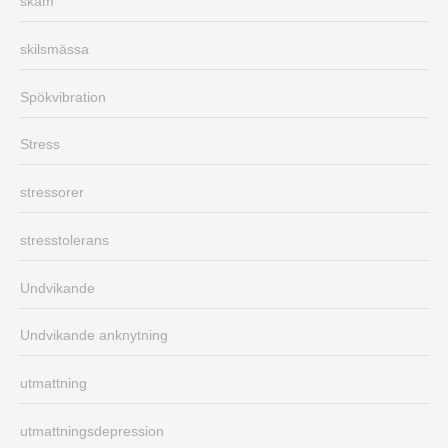
skam
skilsmässa
Spökvibration
Stress
stressorer
stresstolerans
Undvikande
Undvikande anknytning
utmattning
utmattningsdepression