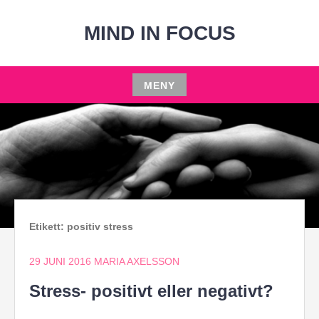
Hoppa
till
MIND IN FOCUS
innehåll
MENY
Hoppa
till
innehåll
Etikett:
positiv stress
29 JUNI 2016
MARIA AXELSSON
Stress- positivt eller negativt?