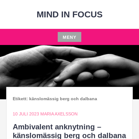
Hoppa
till
MIND IN FOCUS
innehåll
MENY
Hoppa
till
innehåll
Etikett:
känslomässig berg och dalbana
10 JULI 2023
MARIA AXELSSON
Ambivalent anknytning –
känslomässig berg och dalbana